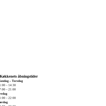
Køkkenets
åbningstider
andag – Torsdag
1:00 – 14:30
7:00 – 21:00
redag
1:00 –
22:00
ørdag