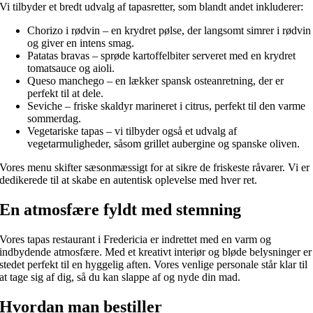
Vi tilbyder et bredt udvalg af tapasretter, som blandt andet inkluderer:
Chorizo i rødvin – en krydret pølse, der langsomt simrer i rødvin
og giver en intens smag.
Patatas bravas – sprøde kartoffelbiter serveret med en krydret
tomatsauce og aioli.
Queso manchego – en lækker spansk osteanretning, der er
perfekt til at dele.
Seviche – friske skaldyr marineret i citrus, perfekt til den varme
sommerdag.
Vegetariske tapas – vi tilbyder også et udvalg af
vegetarmuligheder, såsom grillet aubergine og spanske oliven.
Vores menu skifter sæsonmæssigt for at sikre de friskeste råvarer. Vi er
dedikerede til at skabe en autentisk oplevelse med hver ret.
En atmosfære fyldt med stemning
Vores tapas restaurant i Fredericia er indrettet med en varm og
indbydende atmosfære. Med et kreativt interiør og bløde belysninger er
stedet perfekt til en hyggelig aften. Vores venlige personale står klar til
at tage sig af dig, så du kan slappe af og nyde din mad.
Hvordan man bestiller