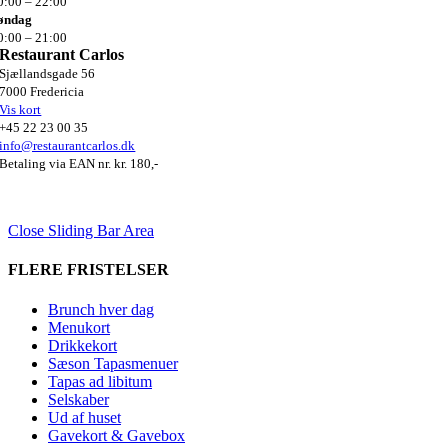
0:00 –
22:00
øndag
0:00 –
21:00
Restaurant Carlos
Sjællandsgade 56
7000 Fredericia
Vis kort
+45 22 23 00 35
info@restaurantcarlos.dk
Betaling via EAN nr. kr. 180,-
Close Sliding Bar Area
FLERE FRISTELSER
Brunch hver dag
Menukort
Drikkekort
Sæson Tapasmenuer
Tapas ad libitum
Selskaber
Ud af huset
Gavekort & Gavebox