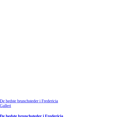
De bedste brunchsteder i Fredericia
Galleri
De bedste brunchsteder i Fredericia