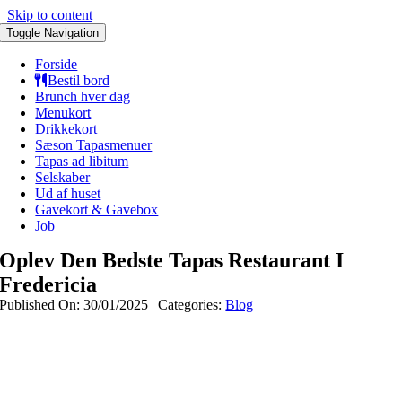
Skip to content
Toggle Navigation
Forside
Bestil bord
Brunch hver dag
Menukort
Drikkekort
Sæson Tapasmenuer
Tapas ad libitum
Selskaber
Ud af huset
Gavekort & Gavebox
Job
Oplev Den Bedste Tapas Restaurant I
Fredericia
Published On: 30/01/2025
|
Categories:
Blog
|