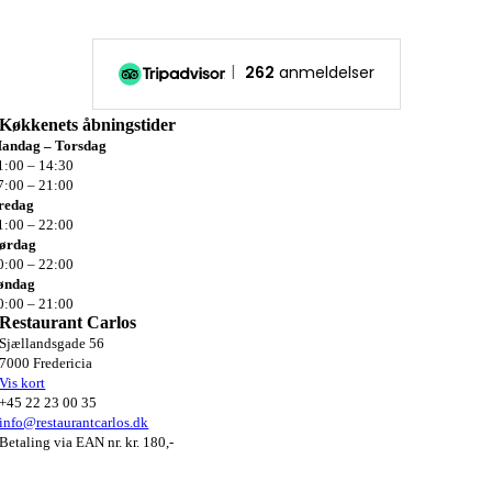
262
anmeldelser
Køkkenets
åbningstider
andag – Torsdag
1:00 – 14:30
7:00 – 21:00
redag
1:00 –
22:00
ørdag
0:00 –
22:00
øndag
0:00 –
21:00
Restaurant Carlos
Sjællandsgade 56
7000 Fredericia
Vis kort
+45 22 23 00 35
info@restaurantcarlos.dk
Betaling via EAN nr. kr. 180,-