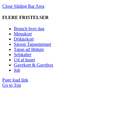
Close Sliding Bar Area
FLERE FRISTELSER
Brunch hver dag
Menukort
Drikkekort
Sæson Tapasmenuer
Tapas ad libitum
Selskaber
Ud af huset
Gavekort & Gavebox
Job
Page load link
Go to Top