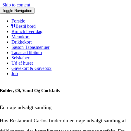
Skip to content
Toggle Navigation
Forside
Bestil bord
Brunch hver dag
Menukort
Drikkekort
Sæson Tapasmenuer
Tapas ad libitum
Selskaber
Ud af huset
Gavekort & Gavebox
Job
Bobler, Øl, Vand Og Cocktails
En nøje udvalgt samling
Hos Restaurant Carlos finder du en nøje udvalgt samling af
drikkevarer, der komplimenterer vores menuer perfekt. Fra