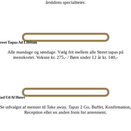
årstidens specialiteter.
treet Tapas Ad Libitum
Alle mandage og søndage. Vælg frit mellem alle Street tapas på
menukortet. Voksne kr. 275,- / Børn under 12 år kr. 140,-
ad Ud Af Huset
Se udvalget af menuer til Take away, Tapas 2 Go, Buffet, Konfirmation,
Reception eller en anden form for arrenment.