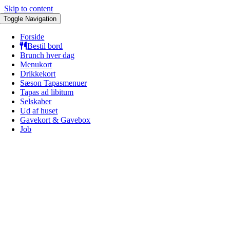
Skip to content
Toggle Navigation
Forside
Bestil bord
Brunch hver dag
Menukort
Drikkekort
Sæson Tapasmenuer
Tapas ad libitum
Selskaber
Ud af huset
Gavekort & Gavebox
Job