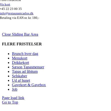
Vis kort
+45 22 23 00 35
info@restaurantcarlos.dk
Betaling via EAN nr. kr. 180,-
Close Sliding Bar Area
FLERE FRISTELSER
Brunch hver dag
Menukort
Drikkekort
Sæson Tapasmenuer
Tapas ad libitum
Selskaber
Ud af huset
Gavekort & Gavebox
Job
Page load link
Go to Top