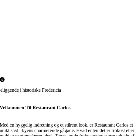
eliggende i historiske Fredericia
Velkommen Til Restaurant Carlos
Med en hyggelig indretning og et stilrent look, er Restaurant Carlos et
unikt sted i byens charmerende gågade. Hvad enten det er frokost eller
middag er atmosfæren ideel. Tapas, gode frokostretter, større udvalg af