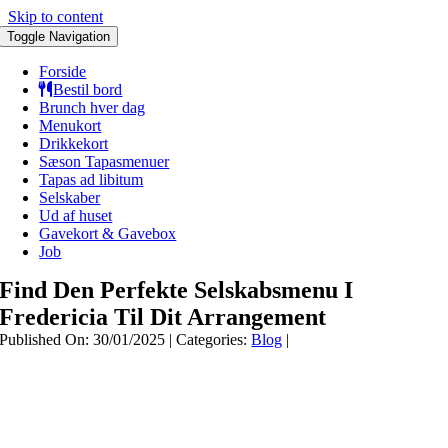
Skip to content
Toggle Navigation
Forside
Bestil bord
Brunch hver dag
Menukort
Drikkekort
Sæson Tapasmenuer
Tapas ad libitum
Selskaber
Ud af huset
Gavekort & Gavebox
Job
Find Den Perfekte Selskabsmenu I
Fredericia Til Dit Arrangement
Published On: 30/01/2025
|
Categories:
Blog
|