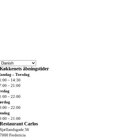
Køkkenets
åbningstider
andag – Torsdag
1:00 – 14:30
7:00 – 21:00
redag
1:00 –
22:00
ørdag
0:00 –
22:00
øndag
0:00 –
21:00
Restaurant Carlos
Sjællandsgade 56
7000 Fredericia