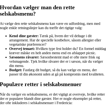
Hvordan vælger man den rette
selskabsmenu?
At vælge den rette selskabsmenu kan være en udfordring, men med
nogle enkle retningslinjer kan du træffe det rigtige valg:
Kend dine gæster:
Tænk på, hvem der vil deltage i dit
arrangement. Har de specielle kostbehov, såsom allergier eller
vegetariske præferencer?
Overvej temaet:
Hvilken type fest holder du? En formel midda
kræver måske en helt anden menu end en afslappet picnic.
Sæsonens råvarer:
Sæsonbestemt mad er ofte mere frisk og
velsmagende. Tjek hvilke råvarer der er i sæson, når du vælger
din menu.
Budget:
Fastlæg dit budget, så du kan vælge en menu, der
passer til din økonomi uden at gå på kompromis med kvaliteten.
Populære retter i selskabsmenuer
Når du vælger en selskabsmenu, er det vigtigt at overveje, hvilke retter
der er populære blandt dine gæster. Her er nogle eksempler på retter,
der ofte inkluderes i selskabsmenuer i Fredericia: