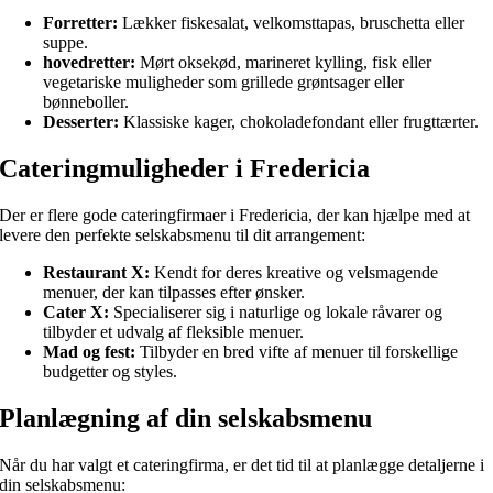
Forretter:
Lækker fiskesalat, velkomsttapas, bruschetta eller
suppe.
hovedretter:
Mørt oksekød, marineret kylling, fisk eller
vegetariske muligheder som grillede grøntsager eller
bønneboller.
Desserter:
Klassiske kager, chokoladefondant eller frugttærter.
Cateringmuligheder i Fredericia
Der er flere gode cateringfirmaer i Fredericia, der kan hjælpe med at
levere den perfekte selskabsmenu til dit arrangement:
Restaurant X:
Kendt for deres kreative og velsmagende
menuer, der kan tilpasses efter ønsker.
Cater X:
Specialiserer sig i naturlige og lokale råvarer og
tilbyder et udvalg af fleksible menuer.
Mad og fest:
Tilbyder en bred vifte af menuer til forskellige
budgetter og styles.
Planlægning af din selskabsmenu
Når du har valgt et cateringfirma, er det tid til at planlægge detaljerne i
din selskabsmenu: