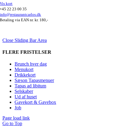
Vis kort
+45 22 23 00 35
info@restaurantcarlos.dk
Betaling via EAN nr. kr. 180,-
Close Sliding Bar Area
FLERE FRISTELSER
Brunch hver dag
Menukort
Drikkekort
Sæson Tapasmenuer
Tapas ad libitum
Selskaber
Ud af huset
Gavekort & Gavebox
Job
Page load link
Go to Top