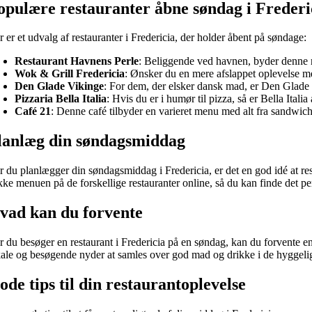
opulære restauranter åbne søndag i Frederi
 er et udvalg af restauranter i Fredericia, der holder åbent på søndage:
Restaurant Havnens Perle
: Beliggende ved havnen, byder denne r
Wok & Grill Fredericia
: Ønsker du en mere afslappet oplevelse me
Den Glade Vikinge
: For dem, der elsker dansk mad, er Den Glade V
Pizzaria Bella Italia
: Hvis du er i humør til pizza, så er Bella Ital
Café 21
: Denne café tilbyder en varieret menu med alt fra sandwich
lanlæg din søndagsmiddag
r du planlægger din søndagsmiddag i Fredericia, er det en god idé at re
kke menuen på de forskellige restauranter online, så du kan finde det per
vad kan du forvente
r du besøger en restaurant i Fredericia på en søndag, kan du forvente en
kale og besøgende nyder at samles over god mad og drikke i de hyggelig
ode tips til din restaurantoplevelse