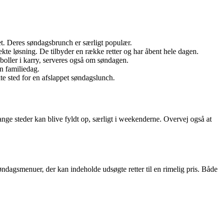
et. Deres søndagsbrunch er særligt populær.
te løsning. De tilbyder en række retter og har åbent hele dagen.
 boller i karry, serveres også om søndagen.
en familiedag.
te sted for en afslappet søndagslunch.
nge steder kan blive fyldt op, særligt i weekenderne. Overvej også at
øndagsmenuer, der kan indeholde udsøgte retter til en rimelig pris. Både