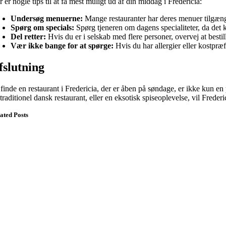
 er nogle tips til at få mest muligt ud af din middag i Fredericia:
Undersøg menuerne:
Mange restauranter har deres menuer tilgængel
Spørg om specials:
Spørg tjeneren om dagens specialiteter, da det 
Del retter:
Hvis du er i selskab med flere personer, overvej at bestil
Vær ikke bange for at spørge:
Hvis du har allergier eller kostpræfe
fslutning
 finde en restaurant i Fredericia, der er åben på søndage, er ikke kun 
traditionel dansk restaurant, eller en eksotisk spiseoplevelse, vil Fred
ated Posts