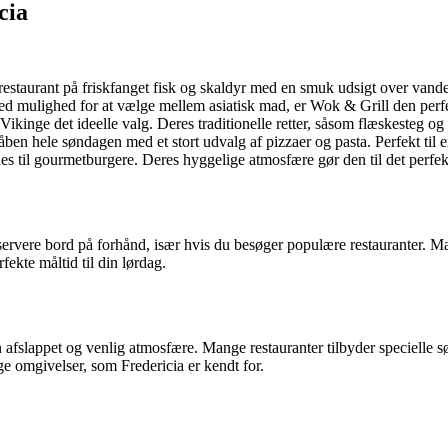
cia
estaurant på friskfanget fisk og skaldyr med en smuk udsigt over vand
d mulighed for at vælge mellem asiatisk mad, er Wok & Grill den perfek
ikinge det ideelle valg. Deres traditionelle retter, såsom flæskesteg og
ia åben hele søndagen med et stort udvalg af pizzaer og pasta. Perfekt til 
es til gourmetburgere. Deres hyggelige atmosfære gør den til det perfek
servere bord på forhånd, især hvis du besøger populære restauranter. Ma
fekte måltid til din lørdag.
 afslappet og venlig atmosfære. Mange restauranter tilbyder specielle s
e omgivelser, som Fredericia er kendt for.