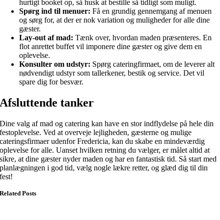
hurtigt booket op, så husk at bestille så tidligt som muligt.
Spørg ind til menuer:
Få en grundig gennemgang af menuen
og sørg for, at der er nok variation og muligheder for alle dine
gæster.
Lay-out af mad:
Tænk over, hvordan maden præsenteres. En
flot anrettet buffet vil imponere dine gæster og give dem en
oplevelse.
Konsulter om udstyr:
Spørg cateringfirmaet, om de leverer alt
nødvendigt udstyr som tallerkener, bestik og service. Det vil
spare dig for besvær.
Afsluttende tanker
Dine valg af mad og catering kan have en stor indflydelse på hele din
festoplevelse. Ved at overveje lejligheden, gæsterne og mulige
cateringsfirmaer udenfor Fredericia, kan du skabe en mindeværdig
oplevelse for alle. Uanset hvilken retning du vælger, er målet altid at
sikre, at dine gæster nyder maden og har en fantastisk tid. Så start med
planlægningen i god tid, vælg nogle lækre retter, og glæd dig til din
fest!
Related Posts