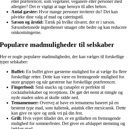
eller præferencer, som vegetarer, veganere eller personer med
allergier? Det er vigtigt at tage hensyn til alles behov.
Antal gæster:
Hvor mange personer inviterer du? Det kan
påvirke dine valg af mad og cateringstil.
Sæson og årstid:
Tænk på hvilke råvarer, der er i sæson.
Sæsonbetonede ingredienser smager ofte bedre og kan reducere
omkostningerne.
Populære madmuligheder til selskaber
Her er nogle populære madmuligheder, der kan vælges til forskellige
typer selskaber:
Buffet:
En buffet giver gæsterne mulighed for at vælge fra flere
forskellige retter. Dette kan være en fremragende mulighed for
store grupper og når gæsterne har forskellige præferencer.
Fingerfood:
Små snacks og canapéer er perfekte til
cocktailselskaber og receptions. De gør det nemt at mingle og
nyde maden uden at skulle sidde ned.
Temamenuer:
Overvej at have en temamenu baseret på en
bestemt type mad, som italiensk, asiatisk eller mexicansk. Dette
kan give en sjov og unik vri på din fest.
Grill:
Hvis vejret tillader det, er en grillaften en fremragende
mulighed for sommerfester. Det giver en afslappet stemning og
lækker mad.