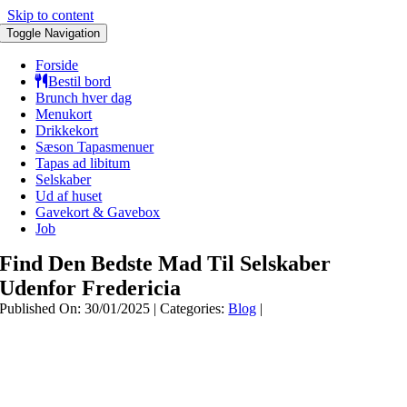
Skip to content
Toggle Navigation
Forside
Bestil bord
Brunch hver dag
Menukort
Drikkekort
Sæson Tapasmenuer
Tapas ad libitum
Selskaber
Ud af huset
Gavekort & Gavebox
Job
Find Den Bedste Mad Til Selskaber
Udenfor Fredericia
Published On: 30/01/2025
|
Categories:
Blog
|