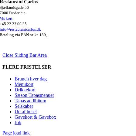
Restaurant Carlos
Sjællandsgade 56
7000 Fredericia
Vis kort
+45 22 23 00 35
info@restaurantcarlos.dk
Betaling via EAN nr. kr. 180,-
Close Sliding Bar Area
FLERE FRISTELSER
Brunch hver dag
Menukort
Drikkekort
Sæson Tapasmenuer
Tapas ad libitum
Selskaber
Ud af huset
Gavekort & Gavebox
Job
Page load link