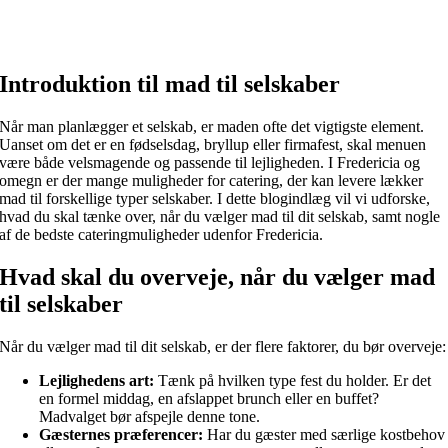
Introduktion til mad til selskaber
Når man planlægger et selskab, er maden ofte det vigtigste element.
Uanset om det er en fødselsdag, bryllup eller firmafest, skal menuen
være både velsmagende og passende til lejligheden. I Fredericia og
omegn er der mange muligheder for catering, der kan levere lækker
mad til forskellige typer selskaber. I dette blogindlæg vil vi udforske,
hvad du skal tænke over, når du vælger mad til dit selskab, samt nogle
af de bedste cateringmuligheder udenfor Fredericia.
Hvad skal du overveje, når du vælger mad
til selskaber
Når du vælger mad til dit selskab, er der flere faktorer, du bør overveje:
Lejlighedens art:
Tænk på hvilken type fest du holder. Er det
en formel middag, en afslappet brunch eller en buffet?
Madvalget bør afspejle denne tone.
Gæsternes præferencer:
Har du gæster med særlige kostbehov