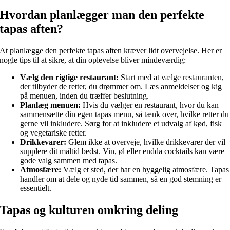
Hvordan planlægger man den perfekte
tapas aften?
At planlægge den perfekte tapas aften kræver lidt overvejelse. Her er
nogle tips til at sikre, at din oplevelse bliver mindeværdig:
Vælg den rigtige restaurant:
Start med at vælge restauranten,
der tilbyder de retter, du drømmer om. Læs anmeldelser og kig
på menuen, inden du træffer beslutning.
Planlæg menuen:
Hvis du vælger en restaurant, hvor du kan
sammensætte din egen tapas menu, så tænk over, hvilke retter du
gerne vil inkludere. Sørg for at inkludere et udvalg af kød, fisk
og vegetariske retter.
Drikkevarer:
Glem ikke at overveje, hvilke drikkevarer der vil
supplere dit måltid bedst. Vin, øl eller endda cocktails kan være
gode valg sammen med tapas.
Atmosfære:
Vælg et sted, der har en hyggelig atmosfære. Tapas
handler om at dele og nyde tid sammen, så en god stemning er
essentielt.
Tapas og kulturen omkring deling