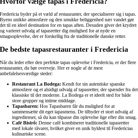
Hvorfor vælge tapas i Fredericia?
Fredericia byder på et væld af restauranter, der specialiserer sig i tapas.
Byens unikke atmosfære og den smukke beliggenhed nær vandet gør
det til en ideel destination for en tapas aften. Desuden giver det krydret
og varieret udvalg af tapasretter dig mulighed for at nyde en
smagsoplevelse, der er forskellig fra de traditionelle danske retter.
De bedste tapasrestauranter i Fredericia
Når du leder efter den perfekte tapas oplevelse i Fredericia, er der flere
restauranter, du bør overveje. Her er nogle af de mest
anbefalelsesværdige steder:
Restaurant La Bodega:
Kendt for sin autentiske spanske
atmosfære og et alsidigt udvalg af tapasretter, der spænder fra det
klassiske til det moderne. La Bodega er et ideelt sted for både
store grupper og intime middage.
Tapasbaren:
Hos Tapasbaren får du mulighed for at
sammensætte dit eget tapasmenu. De tilbyder et stort udvalg af
ingredienser, så du kan tilpasse din oplevelse lige efter din smag.
Café Bistrô:
Denne café kombinerer traditionelle tapasretter
med lokale råvarer, hvilket giver en unik hyldest til Fredericias
kulinariske scene.