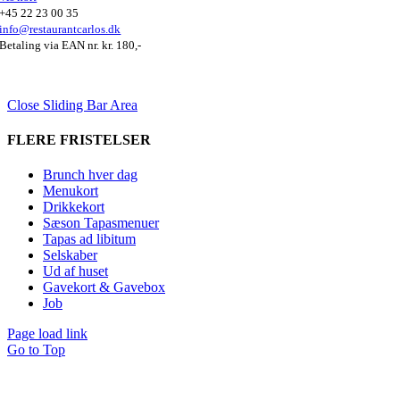
+45 22 23 00 35
info@restaurantcarlos.dk
Betaling via EAN nr. kr. 180,-
Close Sliding Bar Area
FLERE FRISTELSER
Brunch hver dag
Menukort
Drikkekort
Sæson Tapasmenuer
Tapas ad libitum
Selskaber
Ud af huset
Gavekort & Gavebox
Job
Page load link
Go to Top