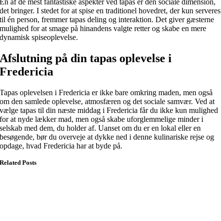
En af de mest fantastiske aspekter ved tapas er den sociale dimension,
det bringer. I stedet for at spise en traditionel hovedret, der kun serveres
til én person, fremmer tapas deling og interaktion. Det giver gæsterne
mulighed for at smage på hinandens valgte retter og skabe en mere
dynamisk spiseoplevelse.
Afslutning på din tapas oplevelse i
Fredericia
Tapas oplevelsen i Fredericia er ikke bare omkring maden, men også
om den samlede oplevelse, atmosfæren og det sociale samvær. Ved at
vælge tapas til din næste middag i Fredericia får du ikke kun mulighed
for at nyde lækker mad, men også skabe uforglemmelige minder i
selskab med dem, du holder af. Uanset om du er en lokal eller en
besøgende, bør du overveje at dykke ned i denne kulinariske rejse og
opdage, hvad Fredericia har at byde på.
Related Posts