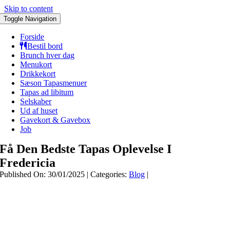
Skip to content
Toggle Navigation
Forside
Bestil bord
Brunch hver dag
Menukort
Drikkekort
Sæson Tapasmenuer
Tapas ad libitum
Selskaber
Ud af huset
Gavekort & Gavebox
Job
Få Den Bedste Tapas Oplevelse I
Fredericia
Published On: 30/01/2025
|
Categories:
Blog
|