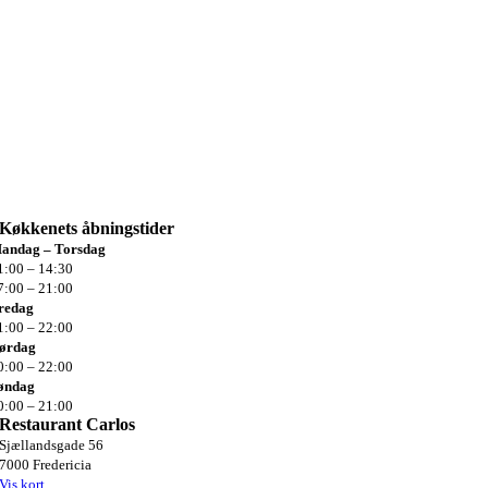
Køkkenets
åbningstider
andag – Torsdag
1:00 – 14:30
7:00 – 21:00
redag
1:00 –
22:00
ørdag
0:00 –
22:00
øndag
0:00 –
21:00
Restaurant Carlos
Sjællandsgade 56
7000 Fredericia
Vis kort