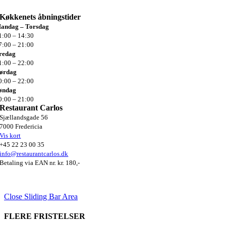
Køkkenets
åbningstider
andag – Torsdag
1:00 – 14:30
7:00 – 21:00
redag
1:00 –
22:00
ørdag
0:00 –
22:00
øndag
0:00 –
21:00
Restaurant Carlos
Sjællandsgade 56
7000 Fredericia
Vis kort
+45 22 23 00 35
info@restaurantcarlos.dk
Betaling via EAN nr. kr. 180,-
Close Sliding Bar Area
FLERE FRISTELSER