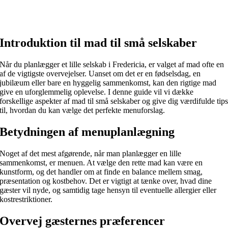
Introduktion til mad til små selskaber
Når du planlægger et lille selskab i Fredericia, er valget af mad ofte en
af de vigtigste overvejelser. Uanset om det er en fødselsdag, en
jubilæum eller bare en hyggelig sammenkomst, kan den rigtige mad
give en uforglemmelig oplevelse. I denne guide vil vi dække
forskellige aspekter af mad til små selskaber og give dig værdifulde tip
til, hvordan du kan vælge det perfekte menuforslag.
Betydningen af menuplanlægning
Noget af det mest afgørende, når man planlægger en lille
sammenkomst, er menuen. At vælge den rette mad kan være en
kunstform, og det handler om at finde en balance mellem smag,
præsentation og kostbehov. Det er vigtigt at tænke over, hvad dine
gæster vil nyde, og samtidig tage hensyn til eventuelle allergier eller
kostrestriktioner.
Overvej gæsternes præferencer