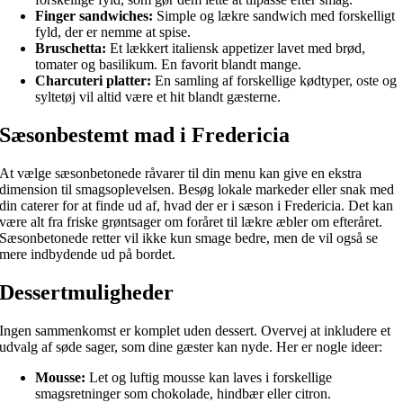
Finger sandwiches:
Simple og lækre sandwich med forskelligt
fyld, der er nemme at spise.
Bruschetta:
Et lækkert italiensk appetizer lavet med brød,
tomater og basilikum. En favorit blandt mange.
Charcuteri platter:
En samling af forskellige kødtyper, oste og
syltetøj vil altid være et hit blandt gæsterne.
Sæsonbestemt mad i Fredericia
At vælge sæsonbetonede råvarer til din menu kan give en ekstra
dimension til smagsoplevelsen. Besøg lokale markeder eller snak med
din caterer for at finde ud af, hvad der er i sæson i Fredericia. Det kan
være alt fra friske grøntsager om foråret til lækre æbler om efteråret.
Sæsonbetonede retter vil ikke kun smage bedre, men de vil også se
mere indbydende ud på bordet.
Dessertmuligheder
Ingen sammenkomst er komplet uden dessert. Overvej at inkludere et
udvalg af søde sager, som dine gæster kan nyde. Her er nogle ideer:
Mousse:
Let og luftig mousse kan laves i forskellige
smagsretninger som chokolade, hindbær eller citron.