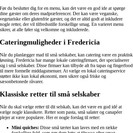
Før du beslutter dig for en menu, kan det være en god ide at spørge
dine gæster om deres madpræferencer. Der kan være veganske,
vegetariske eller glutenfrie gæster, og det er altid godt at inkludere
nogle retter, der vil tilfredsstille forskellige smag. En varieret menu
sikrer, at alle føler sig velkomne og inkluderede.
Cateringmuligheder i Fredericia
Når du planlægger mad til små selskaber, kan catering være en praktisk
løsning. Fredericia har mange lokale cateringfirmaer, der specialiserer
sig i små selskaber. Disse firmaer kan tilbyde alt fra tapas og fingerfood
til mere formelle middagsmenuer. At vælge en lokal cateringservice
støtter ikke kun lokal økonomi, men sikrer også friske og
sæsonbetonede råvarer.
Klassiske retter til små selskaber
Når du skal vælge retter til dit selskab, kan det være en god idé at
vælge nogle klassikere. Retter som pasta, små salater og canapéer
plejer at være populære. Her er nogle forslag til retter:
Mini quiches:
Disse små tærter kan laves med en række
forskellige fyld, som gør dem lette at tilpasse efter smag.