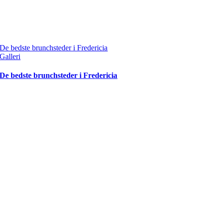
De bedste brunchsteder i Fredericia
Galleri
De bedste brunchsteder i Fredericia