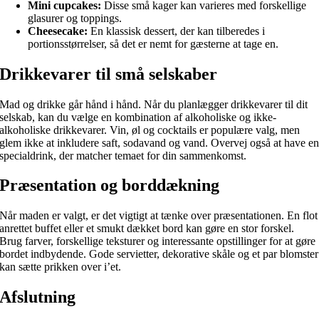
Mini cupcakes:
Disse små kager kan varieres med forskellige
glasurer og toppings.
Cheesecake:
En klassisk dessert, der kan tilberedes i
portionsstørrelser, så det er nemt for gæsterne at tage en.
Drikkevarer til små selskaber
Mad og drikke går hånd i hånd. Når du planlægger drikkevarer til dit
selskab, kan du vælge en kombination af alkoholiske og ikke-
alkoholiske drikkevarer. Vin, øl og cocktails er populære valg, men
glem ikke at inkludere saft, sodavand og vand. Overvej også at have e
specialdrink, der matcher temaet for din sammenkomst.
Præsentation og borddækning
Når maden er valgt, er det vigtigt at tænke over præsentationen. En flot
anrettet buffet eller et smukt dækket bord kan gøre en stor forskel.
Brug farver, forskellige teksturer og interessante opstillinger for at gøre
bordet indbydende. Gode servietter, dekorative skåle og et par blomster
kan sætte prikken over i’et.
Afslutning