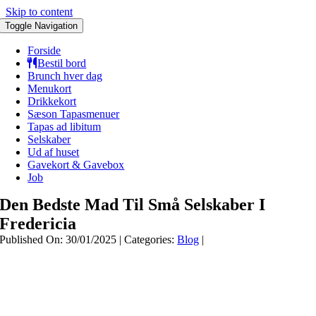
Skip to content
Toggle Navigation
Forside
Bestil bord
Brunch hver dag
Menukort
Drikkekort
Sæson Tapasmenuer
Tapas ad libitum
Selskaber
Ud af huset
Gavekort & Gavebox
Job
Den Bedste Mad Til Små Selskaber I
Fredericia
Published On: 30/01/2025
|
Categories:
Blog
|